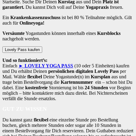
Startseite. Suche Dir Deinen
Kurstag
aus und Dein
Platz ist
garantiert.
Du kannst Dich voll auf Deine
Yogapraxis
freuen.
Ein
Krankenkassenzuschuss
ist bei 80 % Teilnahme möglich. Gilt
auch für
Onlineyoga!
Versäumte
Yogastunden können innerhalb eines
Kursblocks
nachgeholt werden.
Lovely Pass kaufen
Und so funktioniert’s:
Einfach
► LOVELY YOGA PASS
(10 oder 5 Einheiten) kaufen
und Du erhältst Deinen
persönlichen digitalen Lovely Pass
per
Mail. Wähle
flexibel
Deine Yogastunde(n) im
Kursplan
aus und
trage beim Bestellvorgang die
Kartennummer
ein – schon bist Du
dabei. Eine
kostenfreie
Stornierung ist bis
24 Stunden
vor Beginn
möglich – bitte kontaktiere mich dazu direkt. Bei Nichterscheinen
verfällt die Stunde ersatzlos.
GUT ZU WISSEN
Du kannst ganz
flexibel
eine einzelne Stunde pro Bestellung
buchen, gleich mehrere Stunden oder sogar alle 10 Stunden in
einem Bestellvorgang für Dich reservieren. Dein Guthaben reduziert