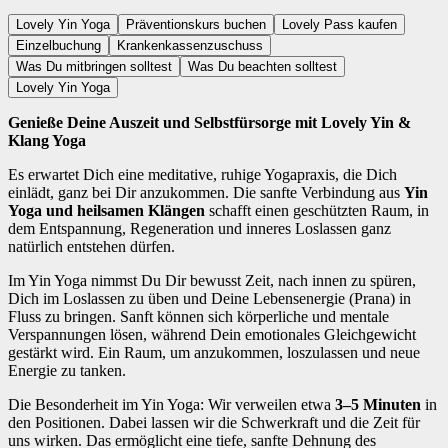
Lovely Yin Yoga
Präventionskurs buchen
Lovely Pass kaufen
Einzelbuchung
Krankenkassenzuschuss
Was Du mitbringen solltest
Was Du beachten solltest
Lovely Yin Yoga
Genieße Deine Auszeit und Selbstfürsorge mit Lovely Yin &
Klang Yoga
Es erwartet Dich eine meditative, ruhige Yogapraxis, die Dich
einlädt, ganz bei Dir anzukommen. Die sanfte Verbindung aus
Yin
Yoga und heilsamen Klängen
schafft einen geschützten Raum, in
dem Entspannung, Regeneration und inneres Loslassen ganz
natürlich entstehen dürfen.
Im Yin Yoga nimmst Du Dir bewusst Zeit, nach innen zu spüren,
Dich im Loslassen zu üben und Deine Lebensenergie (Prana) in
Fluss zu bringen. Sanft können sich körperliche und mentale
Verspannungen lösen, während Dein emotionales Gleichgewicht
gestärkt wird. Ein Raum, um anzukommen, loszulassen und neue
Energie zu tanken.
Die Besonderheit im Yin Yoga: Wir verweilen etwa
3–5 Minuten
in
den Positionen. Dabei lassen wir die Schwerkraft und die Zeit für
uns wirken. Das ermöglicht eine tiefe, sanfte Dehnung des