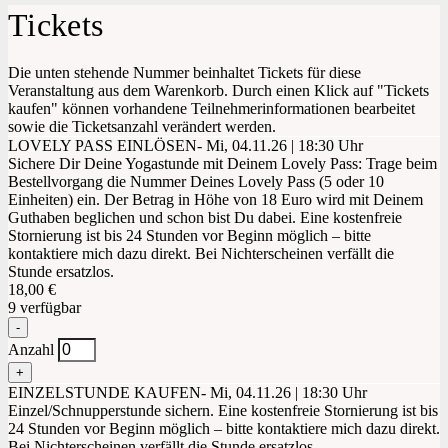
Tickets
Die unten stehende Nummer beinhaltet Tickets für diese
Veranstaltung aus dem Warenkorb. Durch einen Klick auf "Tickets
kaufen" können vorhandene Teilnehmerinformationen bearbeitet
sowie die Ticketsanzahl verändert werden.
LOVELY PASS EINLÖSEN- Mi, 04.11.26 | 18:30 Uhr
Sichere Dir Deine Yogastunde mit Deinem Lovely Pass: Trage beim
Bestellvorgang die Nummer Deines Lovely Pass (5 oder 10
Einheiten) ein. Der Betrag in Höhe von 18 Euro wird mit Deinem
Guthaben beglichen und schon bist Du dabei. Eine kostenfreie
Stornierung ist bis 24 Stunden vor Beginn möglich – bitte
kontaktiere mich dazu direkt. Bei Nichterscheinen verfällt die
Stunde ersatzlos.
18,00
€
9
verfügbar
Verringern
-
der
Anzahl
Ticketanzahl
für
Erhöhe
+
LOVELY
die
EINZELSTUNDE KAUFEN- Mi, 04.11.26 | 18:30 Uhr
PASS
Ticketsanzahl
Einzel/Schnupperstunde sichern. Eine kostenfreie Stornierung ist bis
EINLÖSEN-
für
24 Stunden vor Beginn möglich – bitte kontaktiere mich dazu direkt.
Mi,
LOVELY
Bei Nichterscheinen verfällt die Stunde ersatzlos.
04.11.26
PASS