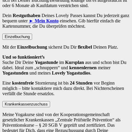
sich bei Deiner Buchung/Bestellung solange bis es aufgebraucht ist
oder 6 Monate ab Kaufdatum verstrichen sind.
Dein
Restguthaben
Deines Lovely Passes kannst Du jederzeit ganz
bequem unter
► Mein Konto
einsehen. Gib hierfür einfach die
Kartennummer, die Du überprüfen möchtest.
Einzelbuchung
Mit der
Einzelbuchung
sicherst Du Dir
flexibel
Deinen Platz.
Und so funktioniert’s
Suche Dir Deine
Yogastunde
im
Kursplan
aus und schon bist Du
dabei. Ideal zum „schnuppern“ und
kennenlernen
meiner
Yogastunden
und meines
Lovely Yogastudios
.
Eine
kostenfreie
Stornierung ist bis
24 Stunden
vor Beginn
möglich – bitte kontaktiere mich dazu direkt. Bei Nichterscheinen
verfällt die Stunde ersatzlos.
Krankenkassenzuschuss
Meine Yogakurse sind von der Kooperationsgemeinschaft
gesetzlicher Krankenkassen „Zentrale Prüfstelle Prävention“ als
Präventionskurse – § 20 SGB V geprüft und zertifiziert. Das
bedeutet für Dich, dass eine Bezuschussung durch Deine