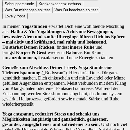
Schnupperstunde
Krankenkassenzuschuss
Was Du mitbringen solltest
Was Du beachten solltest
Lovely Yoga
In meinen
Yogastunden
erwartet Dich eine wohltuende Mischung
aus
Hatha & Yin Yogaübungen.
A
chtsame Bewegungen,
bewusster Atem und sanfte Übergänge führen Dich ins Spüren
– mal aktiv und kräftigend, mal ruhig und loslassend
.
Du
stärkst Deinen Rücken
, findest
innere Ruhe
und
bringst
Körper & Geist
wieder in
Balance
. Ein Raum,
um
anzukommen, loszulassen
und neue
Energie
zu tanken.
Genieße zum Abschluss Deiner Lovely Yoga Stunde eine
Tiefenentspannung
(„Bodyscan“). Hier darfst Du es Dir ganz
gemütlich machen, Dich einkuscheln und mit Lavendel oder Minze
gefüllten Augenkissen entspannen. Meist verbunden mit dem Klang
von Klangschalen oder einer Fantasie/Traumreise. Während der
Entspannung werden Stresshormone abgebaut, das Immunsystem
gestärkt, Heilprozesse gefördert sowie mentale Stärke und Ruhe
wiederhergestellt.
Yoga entspannt, reduziert Stress und schenkt uns
Möglichkeiten langfristig und ganzheitlich, gelassener,
gesünder, ausgeglichener und zufriedener zu sein.
Und noch viel
mehr! Für Deine mentale & körperliche Gesundheit. Sei dabei und