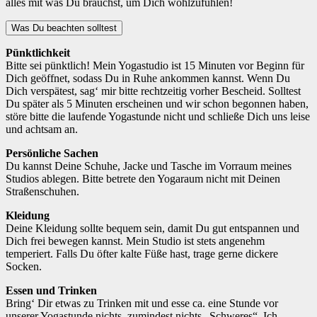
alles mit was Du brauchst, um Dich wohlzufühlen!
Was Du beachten solltest
Pünktlichkeit
Bitte sei pünktlich! Mein Yogastudio ist 15 Minuten vor Beginn für
Dich geöffnet, sodass Du in Ruhe ankommen kannst. Wenn Du
Dich verspätest, sag‘ mir bitte rechtzeitig vorher Bescheid. Solltest
Du später als 5 Minuten erscheinen und wir schon begonnen haben,
störe bitte die laufende Yogastunde nicht und schließe Dich uns leise
und achtsam an.
Persönliche Sachen
Du kannst Deine Schuhe, Jacke und Tasche im Vorraum meines
Studios ablegen. Bitte betrete den Yogaraum nicht mit Deinen
Straßenschuhen.
Kleidung
Deine Kleidung sollte bequem sein, damit Du gut entspannen und
Dich frei bewegen kannst. Mein Studio ist stets angenehm
temperiert. Falls Du öfter kalte Füße hast, trage gerne dickere
Socken.
Essen und Trinken
Bring‘ Dir etwas zu Trinken mit und esse ca. eine Stunde vor
unserer Yogastunde nichts, zumindest nichts „Schweres“. Ich