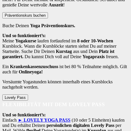
genieße Deine wertvolle
Auszeit
!
Präventionskurs buchen
Buche Deinen
Yoga Präventionskurs.
Und so funktioniert’s:
Meine
Yogakurse
laufen fortlaufend im
8 oder 10-Wochen
Kursblock. Wann die Kursblöcke starten siehst Du auf meiner
Startseite. Suche Dir Deinen
Kurstag
aus und Dein
Platz ist
garantiert.
Du kannst Dich voll auf Deine
Yogapraxis
freuen.
Ein
Krankenkassenzuschuss
ist bei 80 % Teilnahme möglich. Gilt
auch für
Onlineyoga!
Versäumte Yogastunden können innerhalb eines Kursblocks
nachgeholt werden.
Lovely Pass
FLEXIBILITÄT MIT DEM LOVELY PASS
Und so funktioniert’s:
Einfach
► LOVELY YOGA PASS
(10 oder 5 Einheiten) kaufen
und Du erhältst Deinen
persönlichen digitalen Lovely Pass
per
Mail. Wähle
flexibel
Deine Yogastunde(n) im
Kursplan
aus und