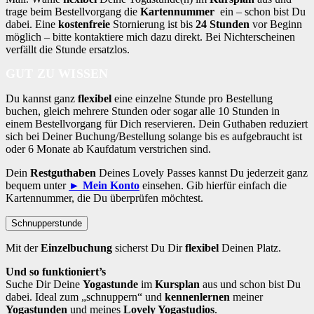
trage beim Bestellvorgang die
Kartennummer
ein – schon bist Du
dabei. Eine
kostenfreie
Stornierung ist bis
24 Stunden
vor Beginn
möglich – bitte kontaktiere mich dazu direkt. Bei Nichterscheinen
verfällt die Stunde ersatzlos.
GUT ZU WISSEN
Du kannst ganz
flexibel
eine einzelne Stunde pro Bestellung
buchen, gleich mehrere Stunden oder sogar alle 10 Stunden in
einem Bestellvorgang für Dich reservieren. Dein Guthaben reduziert
sich bei Deiner Buchung/Bestellung solange bis es aufgebraucht ist
oder 6 Monate ab Kaufdatum verstrichen sind.
Dein
Restguthaben
Deines Lovely Passes kannst Du jederzeit ganz
bequem unter
► Mein Konto
einsehen. Gib hierfür einfach die
Kartennummer, die Du überprüfen möchtest.
Schnupperstunde
Mit der
Einzelbuchung
sicherst Du Dir
flexibel
Deinen Platz.
Und so funktioniert’s
Suche Dir Deine
Yogastunde
im
Kursplan
aus und schon bist Du
dabei. Ideal zum „schnuppern“ und
kennenlernen
meiner
Yogastunden
und meines
Lovely Yogastudios
.