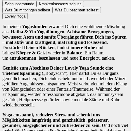
Schnupperstunde
Krankenkassenzuschuss
Was Du mitbringen solltest
Was Du beachten solltest
Lovely Yoga
In meinen
Yogastunden
erwartet Dich eine wohltuende Mischung
aus
Hatha & Yin Yogaübungen.
A
chtsame Bewegungen,
bewusster Atem und sanfte Übergänge führen Dich ins Spüren
– mal aktiv und kräftigend, mal ruhig und loslassend
.
Du
stärkst Deinen Rücken
, findest
innere Ruhe
und
bringst
Körper & Geist
wieder in
Balance
. Ein Raum,
um
anzukommen, loszulassen
und neue
Energie
zu tanken.
Genieße zum Abschluss Deiner Lovely Yoga Stunde eine
Tiefenentspannung
(„Bodyscan“). Hier darfst Du es Dir ganz
gemütlich machen, Dich einkuscheln und mit Lavendel oder Minze
gefüllten Augenkissen entspannen. Meist verbunden mit dem Klang
von Klangschalen oder einer Fantasie/Traumreise. Während der
Entspannung werden Stresshormone abgebaut, das Immunsystem
gestärkt, Heilprozesse gefördert sowie mentale Stärke und Ruhe
wiederhergestellt.
Yoga entspannt, reduziert Stress und schenkt uns
Möglichkeiten langfristig und ganzheitlich, gelassener,
gesünder, ausgeglichener und zufriedener zu sein.
Und noch viel
mehr! Für Deine mentale & körperliche Gesundheit. Sei dabei und