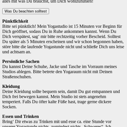
alles mit was Du brauchst, um Dich wohlzufühlen!
Was Du beachten solltest
Pünktlichkeit
Bitte sei pünktlich! Mein Yogastudio ist 15 Minuten vor Beginn für
Dich geöffnet, sodass Du in Ruhe ankommen kannst. Wenn Du
Dich verspätest, sag‘ mir bitte rechtzeitig vorher Bescheid. Solltest
Du später als 5 Minuten erscheinen und wir schon begonnen haben,
störe bitte die laufende Yogastunde nicht und schließe Dich uns leise
und achtsam an.
Persönliche Sachen
Du kannst Deine Schuhe, Jacke und Tasche im Vorraum meines
Studios ablegen. Bitte betrete den Yogaraum nicht mit Deinen
Straßenschuhen.
Kleidung
Deine Kleidung sollte bequem sein, damit Du gut entspannen und
Dich frei bewegen kannst. Mein Studio ist stets angenehm
temperiert. Falls Du öfter kalte Füße hast, trage gerne dickere
Socken.
Essen und Trinken
Bring‘ Dir etwas zu Trinken mit und esse ca. eine Stunde vor
unserer Yogastunde nichts, zumindest nichts „Schweres“. Ich