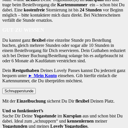
trage beim Bestellvorgang die
Kartennummer
ein – schon bist Du
dabei. Eine
kostenfreie
Stornierung ist bis
24 Stunden
vor Beginn
möglich – bitte kontaktiere mich dazu direkt. Bei Nichterscheinen
verfällt die Stunde ersatzlos.
GUT ZU WISSEN
Du kannst ganz
flexibel
eine einzelne Stunde pro Bestellung
buchen, gleich mehrere Stunden oder sogar alle 10 Stunden in
einem Bestellvorgang für Dich reservieren. Dein Guthaben reduziert
sich bei Deiner Buchung/Bestellung solange bis es aufgebraucht ist
oder 6 Monate ab Kaufdatum verstrichen sind.
Dein
Restguthaben
Deines Lovely Passes kannst Du jederzeit ganz
bequem unter
► Mein Konto
einsehen. Gib hierfür einfach die
Kartennummer, die Du überprüfen möchtest.
Schnupperstunde
Mit der
Einzelbuchung
sicherst Du Dir
flexibel
Deinen Platz.
Und so funktioniert’s
Suche Dir Deine
Yogastunde
im
Kursplan
aus und schon bist Du
dabei. Ideal zum „schnuppern“ und
kennenlernen
meiner
Yogastunden
und meines
Lovely Yogastudios
.