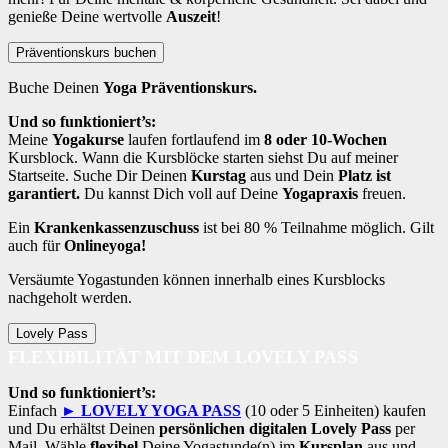
genieße Deine wertvolle
Auszeit
!
Präventionskurs buchen
Buche Deinen
Yoga Präventionskurs.
Und so funktioniert’s:
Meine
Yogakurse
laufen fortlaufend im
8 oder 10-Wochen
Kursblock. Wann die Kursblöcke starten siehst Du auf meiner
Startseite. Suche Dir Deinen
Kurstag
aus und Dein
Platz ist
garantiert.
Du kannst Dich voll auf Deine
Yogapraxis
freuen.
Ein
Krankenkassenzuschuss
ist bei 80 % Teilnahme möglich. Gilt
auch für
Onlineyoga!
Versäumte Yogastunden können innerhalb eines Kursblocks
nachgeholt werden.
Lovely Pass
FLEXIBILITÄT MIT DEM LOVELY PASS
Und so funktioniert’s:
Einfach
► LOVELY YOGA PASS
(10 oder 5 Einheiten) kaufen
und Du erhältst Deinen
persönlichen digitalen Lovely Pass
per
Mail. Wähle
flexibel
Deine Yogastunde(n) im
Kursplan
aus und