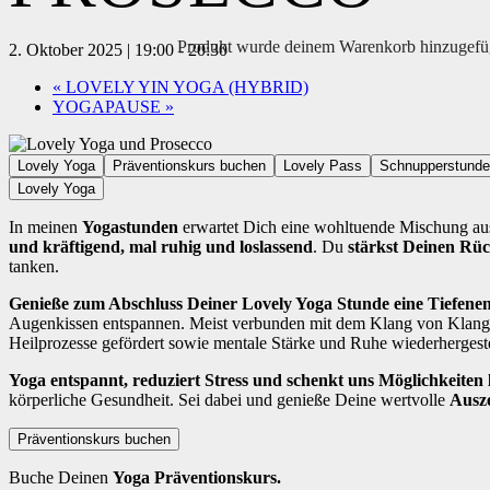
Produkt
wurde deinem Warenkorb hinzugefü
2. Oktober 2025 | 19:00
-
20:30
«
LOVELY YIN YOGA (HYBRID)
YOGAPAUSE
»
Lovely Yoga
Präventionskurs buchen
Lovely Pass
Schnupperstunde
Lovely Yoga
In meinen
Yogastunden
erwartet Dich eine wohltuende Mischung a
und kräftigend, mal ruhig und loslassend
. Du
stärkst Deinen Rü
tanken.
Genieße zum Abschluss Deiner Lovely Yoga Stunde eine Tiefen
Augenkissen entspannen. Meist verbunden mit dem Klang von Klangs
Heilprozesse gefördert sowie mentale Stärke und Ruhe wiederhergeste
Yoga entspannt, reduziert Stress und schenkt uns Möglichkeiten la
körperliche Gesundheit. Sei dabei und genieße Deine wertvolle
Ausze
Präventionskurs buchen
Buche Deinen
Yoga Präventionskurs.