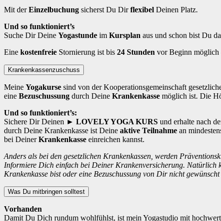
Mit der
Einzelbuchung
sicherst Du Dir
flexibel
Deinen Platz.
Und so funktioniert’s
Suche Dir Deine
Yogastunde
im
Kursplan
aus und schon bist Du d
Eine
kostenfreie
Stornierung ist bis
24 Stunden
vor Beginn möglich – 
Krankenkassenzuschuss
Meine
Yogakurse
sind von der Kooperationsgemeinschaft gesetzlicher
eine
Bezuschussung
durch Deine
Krankenkasse
möglich ist. Die Hö
Und so funktioniert’s:
Sichere Dir Deinen
► LOVELY YOGA KURS
und erhalte nach d
durch Deine Krankenkasse ist Deine
aktive Teilnahme
an mindestens
bei Deiner
Krankenkasse
einreichen kannst.
Anders als bei den gesetzlichen Krankenkassen, werden Präventionsk
Informiere Dich einfach bei Deiner Krankenversicherung. Natürlich 
Krankenkasse bist oder eine Bezuschussung von Dir nicht gewünscht i
Was Du mitbringen solltest
Vorhanden
Damit Du Dich rundum wohlfühlst, ist mein Yogastudio mit hochwertig