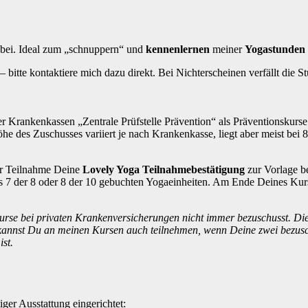
abei. Ideal zum „schnuppern“ und
kennenlernen
meiner
Yogastunden
bitte kontaktiere mich dazu direkt. Bei Nichterscheinen verfällt die St
 Krankenkassen „Zentrale Prüfstelle Prävention“ als Präventionskurse 
he des Zuschusses variiert je nach Krankenkasse, liegt aber meist bei
er Teilnahme Deine
Lovely Yoga Teilnahmebestätigung
zur Vorlage b
 7 der 8 oder 8 der 10 gebuchten Yogaeinheiten. Am Ende Deines Kurs
urse bei privaten Krankenversicherungen nicht immer bezuschusst. Di
kannst Du an meinen Kursen auch teilnehmen, wenn Deine zwei bezusch
st.
er Ausstattung eingerichtet: