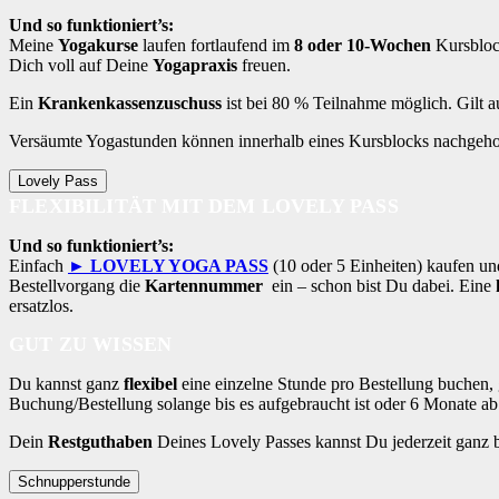
Und so funktioniert’s:
Meine
Yogakurse
laufen fortlaufend im
8 oder 10-Wochen
Kursblock
Dich voll auf Deine
Yogapraxis
freuen.
Ein
Krankenkassenzuschuss
ist bei 80 % Teilnahme möglich. Gilt 
Versäumte Yogastunden können innerhalb eines Kursblocks nachgeho
Lovely Pass
FLEXIBILITÄT MIT DEM LOVELY PASS
Und so funktioniert’s:
Einfach
► LOVELY YOGA PASS
(10 oder 5 Einheiten) kaufen un
Bestellvorgang die
Kartennummer
ein – schon bist Du dabei. Eine
ersatzlos.
GUT ZU WISSEN
Du kannst ganz
flexibel
eine einzelne Stunde pro Bestellung buchen, 
Buchung/Bestellung solange bis es aufgebraucht ist oder 6 Monate a
Dein
Restguthaben
Deines Lovely Passes kannst Du jederzeit ganz
Schnupperstunde