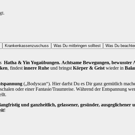
gt.
Krankenkassenzuschuss
Was Du mitbringen solltest
Was Du beachten
us
Hatha & Yin Yogaübungen.
A
chtsame Bewegungen, bewusster A
cken
, findest
innere Ruhe
und bringst
Körper & Geist
wieder in
Bala
entspannung
(„Bodyscan“). Hier darfst Du es Dir ganz gemütlich mache
chalen oder einer Fantasie/Traumreise. Während der Entspannung wer
llt.
ngfristig und ganzheitlich, gelassener, gesünder, ausgeglichener u
it
!