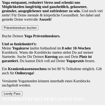
Yoga entspannt, reduziert Stress und schenkt uns
Möglichkeiten langfristig und ganzheitlich, gelassener,
gesünder, ausgeglichener und zufriedener zu sein.
Und noch viel
mehr! Für Deine mentale & körperliche Gesundheit. Sei dabei und
genieße Deine wertvolle
Auszeit
!
Präventionskurs buchen
Buche Deinen
Yoga Präventionskurs.
Und so funktioniert’s:
Meine
Yogakurse
laufen fortlaufend im
8 oder 10-Wochen
Kursblock. Wann die Kursblöcke starten siehst Du auf meiner
Startseite. Suche Dir Deinen
Kurstag
aus und Dein
Platz ist
garantiert.
Du kannst Dich voll auf Deine
Yogapraxis
freuen.
Ein
Krankenkassenzuschuss
ist bei 80 % Teilnahme möglich. Gilt
auch für
Onlineyoga!
Versäumte Yogastunden können innerhalb eines Kursblocks
nachgeholt werden.
Lovely Pass
FLEXIBILITÄT MIT DEM LOVELY PASS