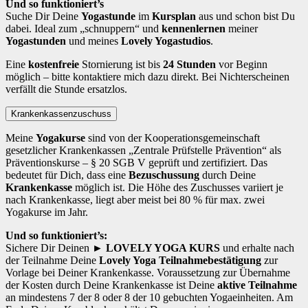
Und so funktioniert’s
Suche Dir Deine
Yogastunde
im
Kursplan
aus und schon bist Du
dabei. Ideal zum „schnuppern“ und
kennenlernen
meiner
Yogastunden
und meines
Lovely Yogastudios
.
Eine
kostenfreie
Stornierung ist bis
24 Stunden
vor Beginn
möglich – bitte kontaktiere mich dazu direkt. Bei Nichterscheinen
verfällt die Stunde ersatzlos.
Krankenkassenzuschuss
Meine
Yogakurse
sind von der Kooperationsgemeinschaft
gesetzlicher Krankenkassen „Zentrale Prüfstelle Prävention“ als
Präventionskurse – § 20 SGB V geprüft und zertifiziert. Das
bedeutet für Dich, dass eine
Bezuschussung
durch Deine
Krankenkasse
möglich ist. Die Höhe des Zuschusses variiert je
nach Krankenkasse, liegt aber meist bei 80 % für max. zwei
Yogakurse im Jahr.
Und so funktioniert’s:
Sichere Dir Deinen
► LOVELY YOGA KURS
und erhalte nach
der Teilnahme Deine
Lovely Yoga Teilnahmebestätigung
zur
Vorlage bei Deiner Krankenkasse. Voraussetzung zur Übernahme
der Kosten durch Deine Krankenkasse ist Deine
aktive Teilnahme
an mindestens 7 der 8 oder 8 der 10 gebuchten Yogaeinheiten. Am