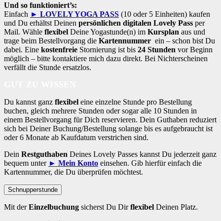
Und so funktioniert’s:
Einfach
► LOVELY YOGA PASS
(10 oder 5 Einheiten) kaufen
und Du erhältst Deinen
persönlichen digitalen Lovely Pass
per
Mail. Wähle
flexibel
Deine Yogastunde(n) im
Kursplan
aus und
trage beim Bestellvorgang die
Kartennummer
ein – schon bist Du
dabei. Eine
kostenfreie
Stornierung ist bis
24 Stunden
vor Beginn
möglich – bitte kontaktiere mich dazu direkt. Bei Nichterscheinen
verfällt die Stunde ersatzlos.
GUT ZU WISSEN
Du kannst ganz
flexibel
eine einzelne Stunde pro Bestellung
buchen, gleich mehrere Stunden oder sogar alle 10 Stunden in
einem Bestellvorgang für Dich reservieren. Dein Guthaben reduziert
sich bei Deiner Buchung/Bestellung solange bis es aufgebraucht ist
oder 6 Monate ab Kaufdatum verstrichen sind.
Dein
Restguthaben
Deines Lovely Passes kannst Du jederzeit ganz
bequem unter
► Mein Konto
einsehen. Gib hierfür einfach die
Kartennummer, die Du überprüfen möchtest.
Schnupperstunde
Mit der
Einzelbuchung
sicherst Du Dir
flexibel
Deinen Platz.