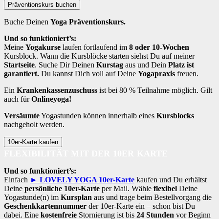
Präventionskurs buchen
Buche Deinen
Yoga Präventionskurs.
Und so funktioniert’s:
Meine
Yogakurse
laufen fortlaufend im
8 oder 10-Wochen
Kursblock. Wann die Kursblöcke starten siehst Du auf meiner
Startseite
. Suche Dir Deinen
Kurstag
aus und Dein
Platz ist
garantiert.
Du kannst Dich voll auf Deine
Yogapraxis
freuen.
Ein
Krankenkassenzuschuss
ist bei 80 % Teilnahme möglich. Gilt
auch für
Onlineyoga!
Versäumte
Yogastunden können innerhalb eines
Kursblocks
nachgeholt werden.
10er-Karte kaufen
FLEXIBILITÄT MIT DER 10ER KARTE
Und so funktioniert’s:
Einfach
► LOVELY YOGA 10er-Karte
kaufen und Du erhältst
Deine
persönliche 10er-Karte
per Mail. Wähle
flexibel
Deine
Yogastunde(n) im
Kursplan
aus und trage beim Bestellvorgang die
Geschenkkartennummer
der 10er-Karte ein – schon bist Du
dabei. Eine
kostenfreie
Stornierung ist bis
24 Stunden
vor Beginn