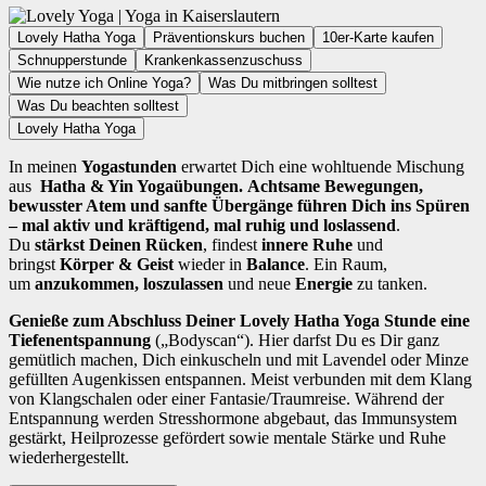
Lovely Hatha Yoga
Präventionskurs buchen
10er-Karte kaufen
Schnupperstunde
Krankenkassenzuschuss
Wie nutze ich Online Yoga?
Was Du mitbringen solltest
Was Du beachten solltest
Lovely Hatha Yoga
In meinen
Yogastunden
erwartet Dich eine wohltuende Mischung
aus
Hatha & Yin Yogaübungen.
A
chtsame Bewegungen,
bewusster Atem und sanfte Übergänge führen Dich ins Spüren
– mal aktiv und kräftigend, mal ruhig und loslassend
.
Du
stärkst Deinen Rücken
, findest
innere Ruhe
und
bringst
Körper & Geist
wieder in
Balance
. Ein Raum,
um
anzukommen, loszulassen
und neue
Energie
zu tanken.
Genieße zum Abschluss Deiner Lovely Hatha Yoga Stunde eine
Tiefenentspannung
(„Bodyscan“). Hier darfst Du es Dir ganz
gemütlich machen, Dich einkuscheln und mit Lavendel oder Minze
gefüllten Augenkissen entspannen. Meist verbunden mit dem Klang
von Klangschalen oder einer Fantasie/Traumreise. Während der
Entspannung werden Stresshormone abgebaut, das Immunsystem
gestärkt, Heilprozesse gefördert sowie mentale Stärke und Ruhe
wiederhergestellt.