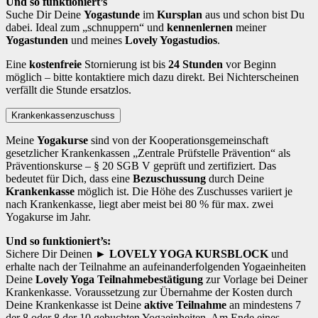
Und so funktioniert’s
Suche Dir Deine
Yogastunde
im
Kursplan
aus und schon bist Du
dabei. Ideal zum „schnuppern“ und
kennenlernen
meiner
Yogastunden
und meines
Lovely Yogastudios
.
Eine
kostenfreie
Stornierung ist bis
24 Stunden
vor Beginn
möglich – bitte kontaktiere mich dazu direkt. Bei Nichterscheinen
verfällt die Stunde ersatzlos.
Krankenkassenzuschuss
Meine
Yogakurse
sind von der Kooperationsgemeinschaft
gesetzlicher Krankenkassen „Zentrale Prüfstelle Prävention“ als
Präventionskurse – § 20 SGB V geprüft und zertifiziert. Das
bedeutet für Dich, dass eine
Bezuschussung
durch Deine
Krankenkasse
möglich ist. Die Höhe des Zuschusses variiert je
nach Krankenkasse, liegt aber meist bei 80 % für max. zwei
Yogakurse im Jahr.
Und so funktioniert’s:
Sichere Dir Deinen
► LOVELY YOGA KURSBLOCK
und
erhalte nach der Teilnahme an aufeinanderfolgenden Yogaeinheiten
Deine
Lovely Yoga Teilnahmebestätigung
zur Vorlage bei Deiner
Krankenkasse. Voraussetzung zur Übernahme der Kosten durch
Deine Krankenkasse ist Deine
aktive Teilnahme
an mindestens 7
der 8 oder 8 der 10 gebuchten Yogaeinheiten. Am Ende eines