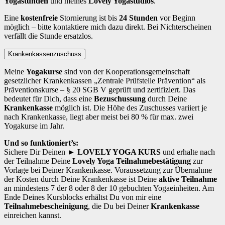
Yogastunden
und meines
Lovely Yogastudios
.
Eine
kostenfreie
Stornierung ist bis
24 Stunden
vor Beginn
möglich – bitte kontaktiere mich dazu direkt. Bei Nichterscheinen
verfällt die Stunde ersatzlos.
Krankenkassenzuschuss
Meine
Yogakurse
sind von der Kooperationsgemeinschaft
gesetzlicher Krankenkassen „Zentrale Prüfstelle Prävention“ als
Präventionskurse – § 20 SGB V geprüft und zertifiziert. Das
bedeutet für Dich, dass eine
Bezuschussung
durch Deine
Krankenkasse
möglich ist. Die Höhe des Zuschusses variiert je
nach Krankenkasse, liegt aber meist bei 80 % für max. zwei
Yogakurse im Jahr.
Und so funktioniert’s:
Sichere Dir Deinen
► LOVELY YOGA KURS
und erhalte nach
der Teilnahme Deine
Lovely Yoga Teilnahmebestätigung
zur
Vorlage bei Deiner Krankenkasse. Voraussetzung zur Übernahme
der Kosten durch Deine Krankenkasse ist Deine
aktive Teilnahme
an mindestens 7 der 8 oder 8 der 10 gebuchten Yogaeinheiten. Am
Ende Deines Kursblocks erhältst Du von mir eine
Teilnahmebescheinigung
, die Du bei Deiner
Krankenkasse
einreichen kannst.