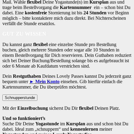
Mail. Wähle
flexibel
Deine Yogastunde(n) im
Kursplan
aus und
trage beim Bestellvorgang die
Kartennummer
ein – schon bist Du
dabei. Eine
kostenfreie
Stornierung ist bis
24 Stunden
vor Beginn
möglich – bitte kontaktiere mich dazu direkt. Bei Nichterscheinen
verfällt die Stunde ersatzlos.
GUT ZU WISSEN
Du kannst ganz
flexibel
eine einzelne Stunde pro Bestellung
buchen, gleich mehrere Stunden oder sogar alle 10 Stunden in
einem Bestellvorgang für Dich reservieren. Dein Guthaben reduziert
sich bei Deiner Buchung/Bestellung solange bis es aufgebraucht ist
oder 6 Monate ab Kaufdatum verstrichen sind.
Dein
Restguthaben
Deines Lovely Passes kannst Du jederzeit ganz
bequem unter
► Mein Konto
einsehen. Gib hierfür einfach die
Kartennummer, die Du überprüfen möchtest.
Schnupperstunde
Mit der
Einzelbuchung
sicherst Du Dir
flexibel
Deinen Platz.
Und so funktioniert’s
Suche Dir Deine
Yogastunde
im
Kursplan
aus und schon bist Du
dabei. Ideal zum „schnuppern“ und
kennenlernen
meiner