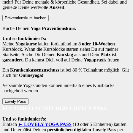
mehr! Für Deine mentale & körperliche Gesundheit. Sei dabei und
genieße Deine wertvolle
Auszeit
!
Präventionskurs buchen
Buche Deinen
Yoga Präventionskurs.
Und so funktioniert’s:
Meine
Yogakurse
laufen fortlaufend im
8 oder 10-Wochen
Kursblock. Wann die Kursblöcke starten siehst Du auf meiner
Startseite. Suche Dir Deinen
Kurstag
aus und Dein
Platz ist
garantiert.
Du kannst Dich voll auf Deine
Yogapraxis
freuen.
Ein
Krankenkassenzuschuss
ist bei 80 % Teilnahme möglich. Gilt
auch für
Onlineyoga!
Versäumte Yogastunden können innerhalb eines Kursblocks
nachgeholt werden.
Lovely Pass
FLEXIBILITÄT MIT DEM LOVELY PASS
Und so funktioniert’s:
Einfach
► LOVELY YOGA PASS
(10 oder 5 Einheiten) kaufen
und Du erhältst Deinen
persönlichen digitalen Lovely Pass
per