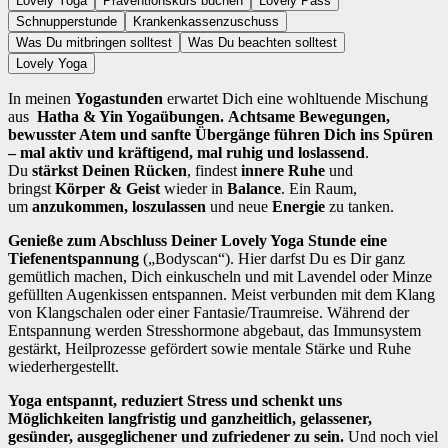
Lovely Yoga
Präventionskurs buchen
Lovely Pass
Schnupperstunde
Krankenkassenzuschuss
Was Du mitbringen solltest
Was Du beachten solltest
Lovely Yoga
In meinen
Yogastunden
erwartet Dich eine wohltuende Mischung
aus
Hatha & Yin Yogaübungen.
A
chtsame Bewegungen,
bewusster Atem und sanfte Übergänge führen Dich ins Spüren
– mal aktiv und kräftigend, mal ruhig und loslassend
.
Du
stärkst Deinen Rücken
, findest
innere Ruhe
und
bringst
Körper & Geist
wieder in
Balance
. Ein Raum,
um
anzukommen, loszulassen
und neue
Energie
zu tanken.
Genieße zum Abschluss Deiner Lovely Yoga Stunde eine
Tiefenentspannung
(„Bodyscan“). Hier darfst Du es Dir ganz
gemütlich machen, Dich einkuscheln und mit Lavendel oder Minze
gefüllten Augenkissen entspannen. Meist verbunden mit dem Klang
von Klangschalen oder einer Fantasie/Traumreise. Während der
Entspannung werden Stresshormone abgebaut, das Immunsystem
gestärkt, Heilprozesse gefördert sowie mentale Stärke und Ruhe
wiederhergestellt.
Yoga entspannt, reduziert Stress und schenkt uns
Möglichkeiten langfristig und ganzheitlich, gelassener,
gesünder, ausgeglichener und zufriedener zu sein.
Und noch viel