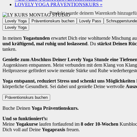
LOVELY YOGA PRÄVENTIONSKURS
»
Produkt
wurde deinem Warenkorb hinzugefü
Lovely Yoga
Präventionskurs buchen
Lovely Pass
Schnupperstunde
Lovely Yoga
In meinen
Yogastunden
erwartet Dich eine wohltuende Mischung a
und kräftigend, mal ruhig und loslassend
. Du
stärkst Deinen Rü
tanken.
Genieße zum Abschluss Deiner Lovely Yoga Stunde eine Tiefen
Augenkissen entspannen. Meist verbunden mit dem Klang von Klangs
Heilprozesse gefördert sowie mentale Stärke und Ruhe wiederhergeste
Yoga entspannt, reduziert Stress und schenkt uns Möglichkeiten la
körperliche Gesundheit. Sei dabei und genieße Deine wertvolle
Ausze
Präventionskurs buchen
Buche Deinen
Yoga Präventionskurs.
Und so funktioniert’s:
Meine
Yogakurse
laufen fortlaufend im
8 oder 10-Wochen
Kursblock
Dich voll auf Deine
Yogapraxis
freuen.