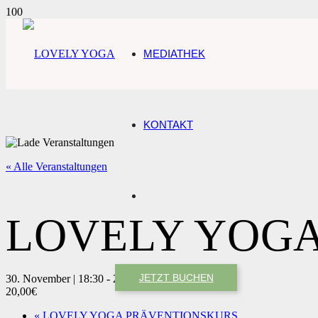
MEDIATHEK
KONTAKT
« Alle Veranstaltungen
LOVELY YOG
JETZT BUCHEN
30. November | 18:30
-
20:00
20,00€
«
LOVELY YOGA PRÄVENTIONSKURS