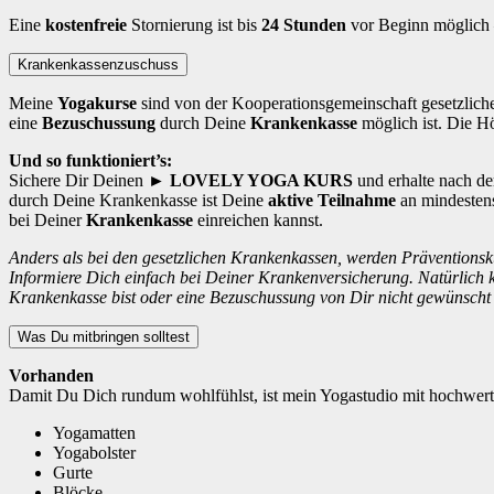
Eine
kostenfreie
Stornierung ist bis
24 Stunden
vor Beginn möglich – 
Krankenkassenzuschuss
Meine
Yogakurse
sind von der Kooperationsgemeinschaft gesetzlicher
eine
Bezuschussung
durch Deine
Krankenkasse
möglich ist. Die Hö
Und so funktioniert’s:
Sichere Dir Deinen
► LOVELY YOGA KURS
und erhalte nach d
durch Deine Krankenkasse ist Deine
aktive Teilnahme
an mindestens
bei Deiner
Krankenkasse
einreichen kannst.
Anders als bei den gesetzlichen Krankenkassen, werden Präventionsk
Informiere Dich einfach bei Deiner Krankenversicherung. Natürlich 
Krankenkasse bist oder eine Bezuschussung von Dir nicht gewünscht i
Was Du mitbringen solltest
Vorhanden
Damit Du Dich rundum wohlfühlst, ist mein Yogastudio mit hochwertig
Yogamatten
Yogabolster
Gurte
Blöcke