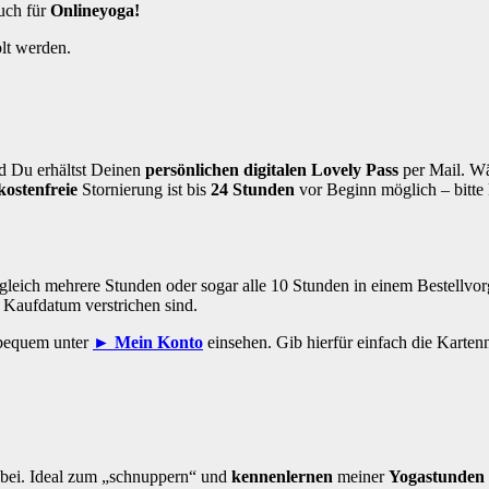
auch für
Onlineyoga!
lt werden.
d Du erhältst Deinen
persönlichen digitalen Lovely Pass
per Mail. W
kostenfreie
Stornierung ist bis
24 Stunden
vor Beginn möglich – bitte 
gleich mehrere Stunden oder sogar alle 10 Stunden in einem Bestellvor
b Kaufdatum verstrichen sind.
 bequem unter
► Mein Konto
einsehen. Gib hierfür einfach die Karte
abei. Ideal zum „schnuppern“ und
kennenlernen
meiner
Yogastunden