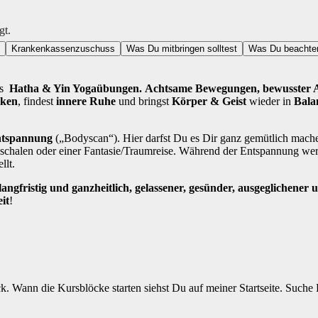
gt.
Krankenkassenzuschuss
Was Du mitbringen solltest
Was Du beachten
us
Hatha & Yin Yogaübungen.
A
chtsame Bewegungen, bewusster A
cken
, findest
innere Ruhe
und bringst
Körper & Geist
wieder in
Bala
entspannung
(„Bodyscan“). Hier darfst Du es Dir ganz gemütlich mache
chalen oder einer Fantasie/Traumreise. Während der Entspannung wer
llt.
ngfristig und ganzheitlich, gelassener, gesünder, ausgeglichener u
it
!
. Wann die Kursblöcke starten siehst Du auf meiner Startseite. Suche