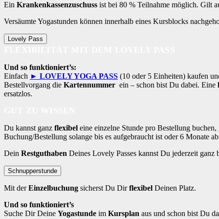
Ein
Krankenkassenzuschuss
ist bei 80 % Teilnahme möglich. Gilt 
Versäumte Yogastunden können innerhalb eines Kursblocks nachgeho
Lovely Pass
FLEXIBILITÄT MIT DEM LOVELY PASS
Und so funktioniert’s:
Einfach
► LOVELY YOGA PASS
(10 oder 5 Einheiten) kaufen un
Bestellvorgang die
Kartennummer
ein – schon bist Du dabei. Eine
ersatzlos.
GUT ZU WISSEN
Du kannst ganz
flexibel
eine einzelne Stunde pro Bestellung buchen, 
Buchung/Bestellung solange bis es aufgebraucht ist oder 6 Monate a
Dein
Restguthaben
Deines Lovely Passes kannst Du jederzeit ganz
Schnupperstunde
Mit der
Einzelbuchung
sicherst Du Dir
flexibel
Deinen Platz.
Und so funktioniert’s
Suche Dir Deine
Yogastunde
im
Kursplan
aus und schon bist Du d