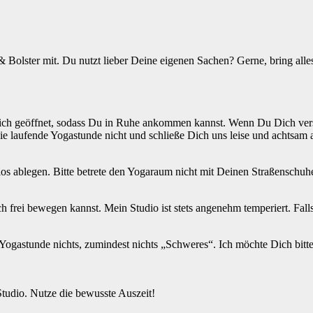
 Bolster mit. Du nutzt lieber Deine eigenen Sachen? Gerne, bring all
ich geöffnet, sodass Du in Ruhe ankommen kannst. Wenn Du Dich verspät
ie laufende Yogastunde nicht und schließe Dich uns leise und achtsam 
s ablegen. Bitte betrete den Yogaraum nicht mit Deinen Straßenschuh
frei bewegen kannst. Mein Studio ist stets angenehm temperiert. Falls 
r Yogastunde nichts, zumindest nichts „Schweres“. Ich möchte Dich bit
Studio. Nutze die bewusste Auszeit!