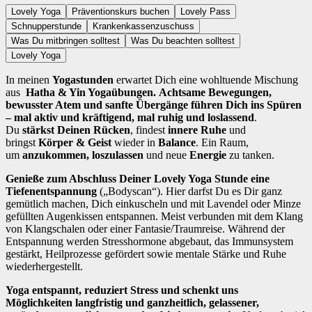
Lovely Yoga
Präventionskurs buchen
Lovely Pass
Schnupperstunde
Krankenkassenzuschuss
Was Du mitbringen solltest
Was Du beachten solltest
Lovely Yoga
In meinen
Yogastunden
erwartet Dich eine wohltuende Mischung
aus
Hatha & Yin Yogaübungen.
A
chtsame Bewegungen,
bewusster Atem und sanfte Übergänge führen Dich ins Spüren
– mal aktiv und kräftigend, mal ruhig und loslassend
.
Du
stärkst Deinen Rücken
, findest
innere Ruhe
und
bringst
Körper & Geist
wieder in
Balance
. Ein Raum,
um
anzukommen, loszulassen
und neue
Energie
zu tanken.
Genieße zum Abschluss Deiner Lovely Yoga Stunde eine
Tiefenentspannung
(„Bodyscan“). Hier darfst Du es Dir ganz
gemütlich machen, Dich einkuscheln und mit Lavendel oder Minze
gefüllten Augenkissen entspannen. Meist verbunden mit dem Klang
von Klangschalen oder einer Fantasie/Traumreise. Während der
Entspannung werden Stresshormone abgebaut, das Immunsystem
gestärkt, Heilprozesse gefördert sowie mentale Stärke und Ruhe
wiederhergestellt.
Yoga entspannt, reduziert Stress und schenkt uns
Möglichkeiten langfristig und ganzheitlich, gelassener,