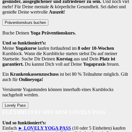
gesünder, ausgeglichener und zufriedener zu sein.
Und noch viel
mehr! Für Deine mentale & körperliche Gesundheit. Sei dabei und
genieße Deine wertvolle
Auszeit
!
Präventionskurs buchen
Buche Deinen
Yoga Präventionskurs.
Und so funktioniert’s:
Meine
Yogakurse
laufen fortlaufend im
8 oder 10-Wochen
Kursblock. Wann die Kursblöcke starten siehst Du auf meiner
Startseite. Suche Dir Deinen
Kurstag
aus und Dein
Platz ist
garantiert.
Du kannst Dich voll auf Deine
Yogapraxis
freuen.
Ein
Krankenkassenzuschuss
ist bei 80 % Teilnahme möglich. Gilt
auch für
Onlineyoga!
Versäumte Yogastunden können innerhalb eines Kursblocks
nachgeholt werden.
Lovely Pass
FLEXIBILITÄT MIT DEM LOVELY PASS
Und so funktioniert’s:
Einfach
► LOVELY YOGA PASS
(10 oder 5 Einheiten) kaufen