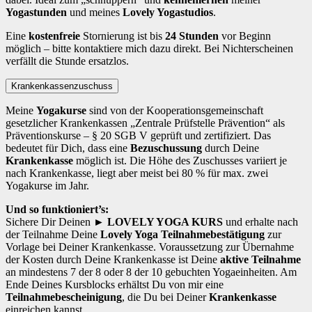
Yogastunden
und meines
Lovely Yogastudios
.
Eine
kostenfreie
Stornierung ist bis
24 Stunden
vor Beginn
möglich – bitte kontaktiere mich dazu direkt. Bei Nichterscheinen
verfällt die Stunde ersatzlos.
Krankenkassenzuschuss
Meine
Yogakurse
sind von der Kooperationsgemeinschaft
gesetzlicher Krankenkassen „Zentrale Prüfstelle Prävention“ als
Präventionskurse – § 20 SGB V geprüft und zertifiziert. Das
bedeutet für Dich, dass eine
Bezuschussung
durch Deine
Krankenkasse
möglich ist. Die Höhe des Zuschusses variiert je
nach Krankenkasse, liegt aber meist bei 80 % für max. zwei
Yogakurse im Jahr.
Und so funktioniert’s:
Sichere Dir Deinen
► LOVELY YOGA KURS
und erhalte nach
der Teilnahme Deine
Lovely Yoga Teilnahmebestätigung
zur
Vorlage bei Deiner Krankenkasse. Voraussetzung zur Übernahme
der Kosten durch Deine Krankenkasse ist Deine
aktive Teilnahme
an mindestens 7 der 8 oder 8 der 10 gebuchten Yogaeinheiten. Am
Ende Deines Kursblocks erhältst Du von mir eine
Teilnahmebescheinigung
, die Du bei Deiner
Krankenkasse
einreichen kannst.