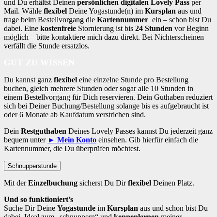
und Du erhältst Deinen
persönlichen digitalen Lovely Pass
per
Mail. Wähle
flexibel
Deine Yogastunde(n) im
Kursplan
aus und
trage beim Bestellvorgang die
Kartennummer
ein – schon bist Du
dabei. Eine
kostenfreie
Stornierung ist bis
24 Stunden
vor Beginn
möglich – bitte kontaktiere mich dazu direkt. Bei Nichterscheinen
verfällt die Stunde ersatzlos.
GUT ZU WISSEN
Du kannst ganz
flexibel
eine einzelne Stunde pro Bestellung
buchen, gleich mehrere Stunden oder sogar alle 10 Stunden in
einem Bestellvorgang für Dich reservieren. Dein Guthaben reduziert
sich bei Deiner Buchung/Bestellung solange bis es aufgebraucht ist
oder 6 Monate ab Kaufdatum verstrichen sind.
Dein
Restguthaben
Deines Lovely Passes kannst Du jederzeit ganz
bequem unter
► Mein Konto
einsehen. Gib hierfür einfach die
Kartennummer, die Du überprüfen möchtest.
Schnupperstunde
Mit der
Einzelbuchung
sicherst Du Dir
flexibel
Deinen Platz.
Und so funktioniert’s
Suche Dir Deine
Yogastunde
im
Kursplan
aus und schon bist Du
dabei. Ideal zum „schnuppern“ und
kennenlernen
meiner