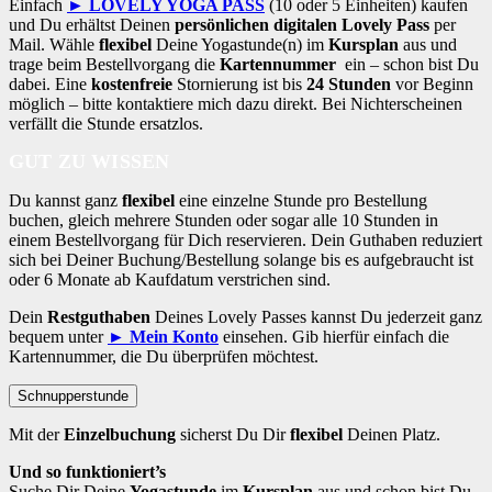
Einfach
► LOVELY YOGA PASS
(10 oder 5 Einheiten) kaufen
und Du erhältst Deinen
persönlichen digitalen Lovely Pass
per
Mail. Wähle
flexibel
Deine Yogastunde(n) im
Kursplan
aus und
trage beim Bestellvorgang die
Kartennummer
ein – schon bist Du
dabei. Eine
kostenfreie
Stornierung ist bis
24 Stunden
vor Beginn
möglich – bitte kontaktiere mich dazu direkt. Bei Nichterscheinen
verfällt die Stunde ersatzlos.
GUT ZU WISSEN
Du kannst ganz
flexibel
eine einzelne Stunde pro Bestellung
buchen, gleich mehrere Stunden oder sogar alle 10 Stunden in
einem Bestellvorgang für Dich reservieren. Dein Guthaben reduziert
sich bei Deiner Buchung/Bestellung solange bis es aufgebraucht ist
oder 6 Monate ab Kaufdatum verstrichen sind.
Dein
Restguthaben
Deines Lovely Passes kannst Du jederzeit ganz
bequem unter
► Mein Konto
einsehen. Gib hierfür einfach die
Kartennummer, die Du überprüfen möchtest.
Schnupperstunde
Mit der
Einzelbuchung
sicherst Du Dir
flexibel
Deinen Platz.
Und so funktioniert’s
Suche Dir Deine
Yogastunde
im
Kursplan
aus und schon bist Du