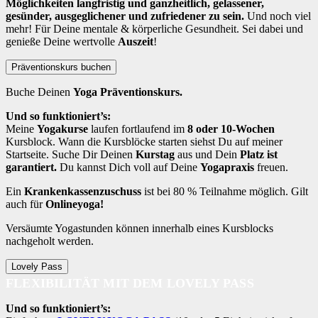
Möglichkeiten langfristig und ganzheitlich, gelassener,
gesünder, ausgeglichener und zufriedener zu sein.
Und noch viel
mehr! Für Deine mentale & körperliche Gesundheit. Sei dabei und
genieße Deine wertvolle
Auszeit
!
Präventionskurs buchen
Buche Deinen
Yoga Präventionskurs.
Und so funktioniert’s:
Meine
Yogakurse
laufen fortlaufend im
8 oder 10-Wochen
Kursblock. Wann die Kursblöcke starten siehst Du auf meiner
Startseite. Suche Dir Deinen
Kurstag
aus und Dein
Platz ist
garantiert.
Du kannst Dich voll auf Deine
Yogapraxis
freuen.
Ein
Krankenkassenzuschuss
ist bei 80 % Teilnahme möglich. Gilt
auch für
Onlineyoga!
Versäumte Yogastunden können innerhalb eines Kursblocks
nachgeholt werden.
Lovely Pass
FLEXIBILITÄT MIT DEM LOVELY PASS
Und so funktioniert’s: