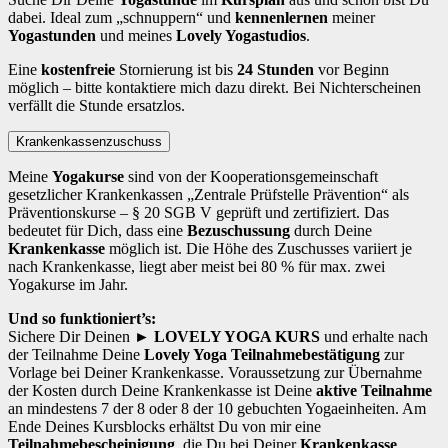
dabei. Ideal zum „schnuppern“ und
kennenlernen
meiner
Yogastunden
und meines
Lovely Yogastudios
.
Eine
kostenfreie
Stornierung ist bis
24 Stunden
vor Beginn
möglich – bitte kontaktiere mich dazu direkt. Bei Nichterscheinen
verfällt die Stunde ersatzlos.
Krankenkassenzuschuss
Meine
Yogakurse
sind von der Kooperationsgemeinschaft
gesetzlicher Krankenkassen „Zentrale Prüfstelle Prävention“ als
Präventionskurse – § 20 SGB V geprüft und zertifiziert. Das
bedeutet für Dich, dass eine
Bezuschussung
durch Deine
Krankenkasse
möglich ist. Die Höhe des Zuschusses variiert je
nach Krankenkasse, liegt aber meist bei 80 % für max. zwei
Yogakurse im Jahr.
Und so funktioniert’s:
Sichere Dir Deinen
► LOVELY YOGA KURS
und erhalte nach
der Teilnahme Deine
Lovely Yoga Teilnahmebestätigung
zur
Vorlage bei Deiner Krankenkasse. Voraussetzung zur Übernahme
der Kosten durch Deine Krankenkasse ist Deine
aktive Teilnahme
an mindestens 7 der 8 oder 8 der 10 gebuchten Yogaeinheiten. Am
Ende Deines Kursblocks erhältst Du von mir eine
Teilnahmebescheinigung
, die Du bei Deiner
Krankenkasse