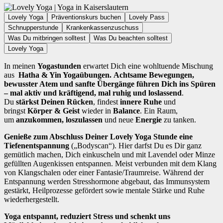
Lovely Yoga
Präventionskurs buchen
Lovely Pass
Schnupperstunde
Krankenkassenzuschuss
Was Du mitbringen solltest
Was Du beachten solltest
Lovely Yoga
In meinen
Yogastunden
erwartet Dich eine wohltuende Mischung
aus
Hatha & Yin Yogaübungen.
A
chtsame Bewegungen,
bewusster Atem und sanfte Übergänge führen Dich ins Spüren
– mal aktiv und kräftigend, mal ruhig und loslassend
.
Du
stärkst Deinen Rücken
, findest
innere Ruhe
und
bringst
Körper & Geist
wieder in
Balance
. Ein Raum,
um
anzukommen, loszulassen
und neue
Energie
zu tanken.
Genieße zum Abschluss Deiner Lovely Yoga Stunde eine
Tiefenentspannung
(„Bodyscan“). Hier darfst Du es Dir ganz
gemütlich machen, Dich einkuscheln und mit Lavendel oder Minze
gefüllten Augenkissen entspannen. Meist verbunden mit dem Klang
von Klangschalen oder einer Fantasie/Traumreise. Während der
Entspannung werden Stresshormone abgebaut, das Immunsystem
gestärkt, Heilprozesse gefördert sowie mentale Stärke und Ruhe
wiederhergestellt.
Yoga entspannt, reduziert Stress und schenkt uns