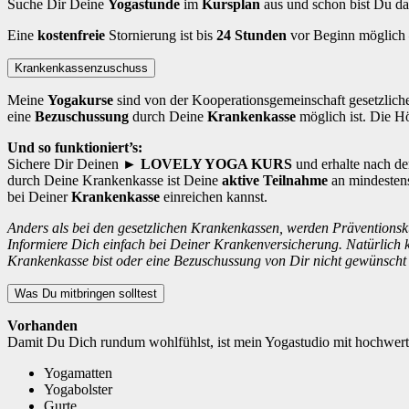
Suche Dir Deine
Yogastunde
im
Kursplan
aus und schon bist Du d
Eine
kostenfreie
Stornierung ist bis
24 Stunden
vor Beginn möglich – 
Krankenkassenzuschuss
Meine
Yogakurse
sind von der Kooperationsgemeinschaft gesetzlicher
eine
Bezuschussung
durch Deine
Krankenkasse
möglich ist. Die Hö
Und so funktioniert’s:
Sichere Dir Deinen
► LOVELY YOGA KURS
und erhalte nach d
durch Deine Krankenkasse ist Deine
aktive Teilnahme
an mindestens
bei Deiner
Krankenkasse
einreichen kannst.
Anders als bei den gesetzlichen Krankenkassen, werden Präventionsk
Informiere Dich einfach bei Deiner Krankenversicherung. Natürlich 
Krankenkasse bist oder eine Bezuschussung von Dir nicht gewünscht i
Was Du mitbringen solltest
Vorhanden
Damit Du Dich rundum wohlfühlst, ist mein Yogastudio mit hochwertig
Yogamatten
Yogabolster
Gurte