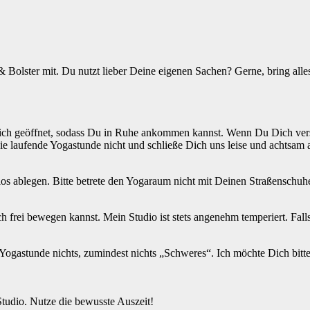
 Bolster mit. Du nutzt lieber Deine eigenen Sachen? Gerne, bring all
ich geöffnet, sodass Du in Ruhe ankommen kannst. Wenn Du Dich verspät
ie laufende Yogastunde nicht und schließe Dich uns leise und achtsam 
s ablegen. Bitte betrete den Yogaraum nicht mit Deinen Straßenschuh
frei bewegen kannst. Mein Studio ist stets angenehm temperiert. Falls 
r Yogastunde nichts, zumindest nichts „Schweres“. Ich möchte Dich bit
Studio. Nutze die bewusste Auszeit!