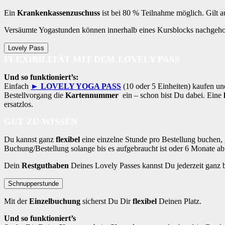
Ein
Krankenkassenzuschuss
ist bei 80 % Teilnahme möglich. Gilt 
Versäumte Yogastunden können innerhalb eines Kursblocks nachgeho
Lovely Pass
FLEXIBILITÄT MIT DEM LOVELY PASS
Und so funktioniert’s:
Einfach
► LOVELY YOGA PASS
(10 oder 5 Einheiten) kaufen un
Bestellvorgang die
Kartennummer
ein – schon bist Du dabei. Eine
ersatzlos.
GUT ZU WISSEN
Du kannst ganz
flexibel
eine einzelne Stunde pro Bestellung buchen, 
Buchung/Bestellung solange bis es aufgebraucht ist oder 6 Monate a
Dein
Restguthaben
Deines Lovely Passes kannst Du jederzeit ganz
Schnupperstunde
Mit der
Einzelbuchung
sicherst Du Dir
flexibel
Deinen Platz.
Und so funktioniert’s