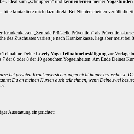
abei. Ideal zum „schnuppern“ und
kennenlernen
meiner
Yogastunden
bitte kontaktiere mich dazu direkt. Bei Nichterscheinen verfällt die St
 Krankenkassen „Zentrale Prüfstelle Prävention“ als Präventionskurse 
he des Zuschusses variiert je nach Krankenkasse, liegt aber meist bei
er Teilnahme Deine
Lovely Yoga Teilnahmebestätigung
zur Vorlage b
 7 der 8 oder 8 der 10 gebuchten Yogaeinheiten. Am Ende Deines Kurs
urse bei privaten Krankenversicherungen nicht immer bezuschusst. Di
kannst Du an meinen Kursen auch teilnehmen, wenn Deine zwei bezusch
st.
er Ausstattung eingerichtet: