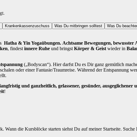
gt.
Krankenkassenzuschuss
Was Du mitbringen solltest
Was Du beachten
us
Hatha & Yin Yogaübungen.
A
chtsame Bewegungen, bewusster A
cken
, findest
innere Ruhe
und bringst
Körper & Geist
wieder in
Bala
entspannung
(„Bodyscan“). Hier darfst Du es Dir ganz gemütlich mache
chalen oder einer Fantasie/Traumreise. Während der Entspannung wer
llt.
ngfristig und ganzheitlich, gelassener, gesünder, ausgeglichener u
it
!
. Wann die Kursblöcke starten siehst Du auf meiner Startseite. Suche