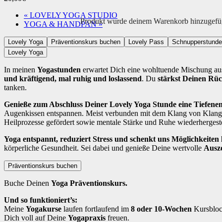
«
LOVELY YOGA STUDIO
Produkt
wurde deinem Warenkorb hinzugefü
YOGA & HANDPAN
»
Lovely Yoga
Präventionskurs buchen
Lovely Pass
Schnupperstunde
Lovely Yoga
In meinen
Yogastunden
erwartet Dich eine wohltuende Mischung a
und kräftigend, mal ruhig und loslassend
. Du
stärkst Deinen Rü
tanken.
Genieße zum Abschluss Deiner Lovely Yoga Stunde eine Tiefen
Augenkissen entspannen. Meist verbunden mit dem Klang von Klangs
Heilprozesse gefördert sowie mentale Stärke und Ruhe wiederhergeste
Yoga entspannt, reduziert Stress und schenkt uns Möglichkeiten la
körperliche Gesundheit. Sei dabei und genieße Deine wertvolle
Ausze
Präventionskurs buchen
Buche Deinen
Yoga Präventionskurs.
Und so funktioniert’s:
Meine
Yogakurse
laufen fortlaufend im
8 oder 10-Wochen
Kursblock
Dich voll auf Deine
Yogapraxis
freuen.