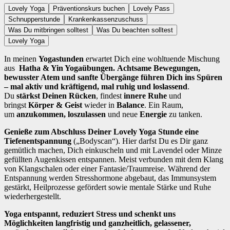
Lovely Yoga
Präventionskurs buchen
Lovely Pass
Schnupperstunde
Krankenkassenzuschuss
Was Du mitbringen solltest
Was Du beachten solltest
Lovely Yoga
In meinen
Yogastunden
erwartet Dich eine wohltuende Mischung
aus
Hatha & Yin Yogaübungen.
A
chtsame Bewegungen,
bewusster Atem und sanfte Übergänge führen Dich ins Spüren
– mal aktiv und kräftigend, mal ruhig und loslassend
.
Du
stärkst Deinen Rücken
, findest
innere Ruhe
und
bringst
Körper & Geist
wieder in
Balance
. Ein Raum,
um
anzukommen, loszulassen
und neue
Energie
zu tanken.
Genieße zum Abschluss Deiner Lovely Yoga Stunde eine
Tiefenentspannung
(„Bodyscan“). Hier darfst Du es Dir ganz
gemütlich machen, Dich einkuscheln und mit Lavendel oder Minze
gefüllten Augenkissen entspannen. Meist verbunden mit dem Klang
von Klangschalen oder einer Fantasie/Traumreise. Während der
Entspannung werden Stresshormone abgebaut, das Immunsystem
gestärkt, Heilprozesse gefördert sowie mentale Stärke und Ruhe
wiederhergestellt.
Yoga entspannt, reduziert Stress und schenkt uns
Möglichkeiten langfristig und ganzheitlich, gelassener,