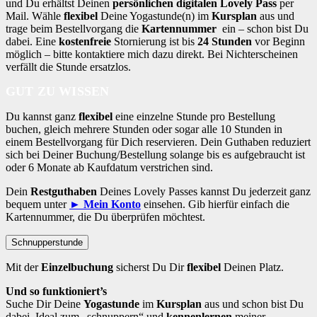
und Du erhältst Deinen
persönlichen digitalen Lovely Pass
per
Mail. Wähle
flexibel
Deine Yogastunde(n) im
Kursplan
aus und
trage beim Bestellvorgang die
Kartennummer
ein – schon bist Du
dabei. Eine
kostenfreie
Stornierung ist bis
24 Stunden
vor Beginn
möglich – bitte kontaktiere mich dazu direkt. Bei Nichterscheinen
verfällt die Stunde ersatzlos.
GUT ZU WISSEN
Du kannst ganz
flexibel
eine einzelne Stunde pro Bestellung
buchen, gleich mehrere Stunden oder sogar alle 10 Stunden in
einem Bestellvorgang für Dich reservieren. Dein Guthaben reduziert
sich bei Deiner Buchung/Bestellung solange bis es aufgebraucht ist
oder 6 Monate ab Kaufdatum verstrichen sind.
Dein
Restguthaben
Deines Lovely Passes kannst Du jederzeit ganz
bequem unter
► Mein Konto
einsehen. Gib hierfür einfach die
Kartennummer, die Du überprüfen möchtest.
Schnupperstunde
Mit der
Einzelbuchung
sicherst Du Dir
flexibel
Deinen Platz.
Und so funktioniert’s
Suche Dir Deine
Yogastunde
im
Kursplan
aus und schon bist Du
dabei. Ideal zum „schnuppern“ und
kennenlernen
meiner