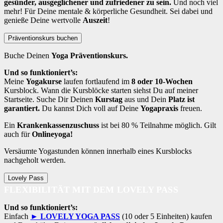
gesünder, ausgeglichener und zufriedener zu sein.
Und noch viel
mehr! Für Deine mentale & körperliche Gesundheit. Sei dabei und
genieße Deine wertvolle
Auszeit
!
Präventionskurs buchen
Buche Deinen
Yoga Präventionskurs.
Und so funktioniert’s:
Meine
Yogakurse
laufen fortlaufend im
8 oder 10-Wochen
Kursblock. Wann die Kursblöcke starten siehst Du auf meiner
Startseite. Suche Dir Deinen
Kurstag
aus und Dein
Platz ist
garantiert.
Du kannst Dich voll auf Deine
Yogapraxis
freuen.
Ein
Krankenkassenzuschuss
ist bei 80 % Teilnahme möglich. Gilt
auch für
Onlineyoga!
Versäumte Yogastunden können innerhalb eines Kursblocks
nachgeholt werden.
Lovely Pass
FLEXIBILITÄT MIT DEM LOVELY PASS
Und so funktioniert’s:
Einfach
► LOVELY YOGA PASS
(10 oder 5 Einheiten) kaufen