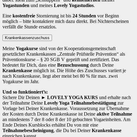
Yogastunden
und meines
Lovely Yogastudios
.
Eine
kostenfreie
Stornierung ist bis
24 Stunden
vor Beginn
möglich – bitte kontaktiere mich dazu direkt. Bei Nichterscheinen
verfällt die Stunde ersatzlos.
Krankenkassenzuschuss
Meine
Yogakurse
sind von der Kooperationsgemeinschaft
gesetzlicher Krankenkassen „Zentrale Prüfstelle Prävention“ als
Präventionskurse – § 20 SGB V geprüft und zertifiziert. Das
bedeutet für Dich, dass eine
Bezuschussung
durch Deine
Krankenkasse
möglich ist. Die Höhe des Zuschusses variiert je
nach Krankenkasse, liegt aber meist bei 80 % für max. zwei
Yogakurse im Jahr.
Und so funktioniert’s:
Sichere Dir Deinen
► LOVELY YOGA KURS
und erhalte nach
der Teilnahme Deine
Lovely Yoga Teilnahmebestätigung
zur
Vorlage bei Deiner Krankenkasse. Voraussetzung zur Übernahme
der Kosten durch Deine Krankenkasse ist Deine
aktive Teilnahme
an mindestens 7 der 8 oder 8 der 10 gebuchten Yogaeinheiten. Am
Ende Deines Kursblocks erhältst Du von mir eine
Teilnahmebescheinigung
, die Du bei Deiner
Krankenkasse
einreichen kannst.