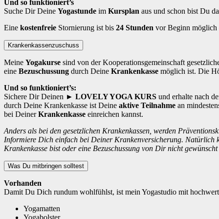
Und so funktioniert’s
Suche Dir Deine
Yogastunde
im
Kursplan
aus und schon bist Du d
Eine
kostenfreie
Stornierung ist bis
24 Stunden
vor Beginn möglich – 
Krankenkassenzuschuss
Meine
Yogakurse
sind von der Kooperationsgemeinschaft gesetzlicher
eine
Bezuschussung
durch Deine
Krankenkasse
möglich ist. Die Hö
Und so funktioniert’s:
Sichere Dir Deinen
► LOVELY YOGA KURS
und erhalte nach d
durch Deine Krankenkasse ist Deine
aktive Teilnahme
an mindestens
bei Deiner
Krankenkasse
einreichen kannst.
Anders als bei den gesetzlichen Krankenkassen, werden Präventionsk
Informiere Dich einfach bei Deiner Krankenversicherung. Natürlich 
Krankenkasse bist oder eine Bezuschussung von Dir nicht gewünscht i
Was Du mitbringen solltest
Vorhanden
Damit Du Dich rundum wohlfühlst, ist mein Yogastudio mit hochwertig
Yogamatten
Yogabolster