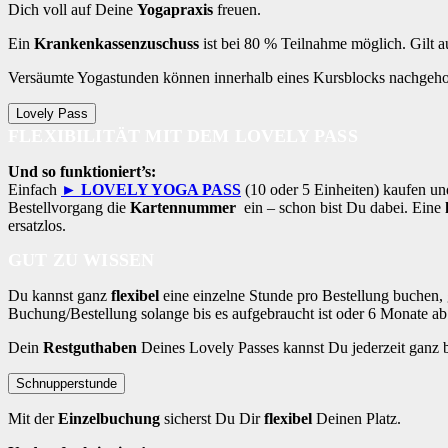
Dich voll auf Deine
Yogapraxis
freuen.
Ein
Krankenkassenzuschuss
ist bei 80 % Teilnahme möglich. Gilt 
Versäumte Yogastunden können innerhalb eines Kursblocks nachgeho
Lovely Pass
FLEXIBILITÄT MIT DEM LOVELY PASS
Und so funktioniert’s:
Einfach
► LOVELY YOGA PASS
(10 oder 5 Einheiten) kaufen un
Bestellvorgang die
Kartennummer
ein – schon bist Du dabei. Eine
ersatzlos.
GUT ZU WISSEN
Du kannst ganz
flexibel
eine einzelne Stunde pro Bestellung buchen, 
Buchung/Bestellung solange bis es aufgebraucht ist oder 6 Monate a
Dein
Restguthaben
Deines Lovely Passes kannst Du jederzeit ganz
Schnupperstunde
Mit der
Einzelbuchung
sicherst Du Dir
flexibel
Deinen Platz.