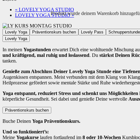
«
LOVELY YOGA STUDIO
Produkt
wurde deinem Warenkorb hinzugefü
LOVELY YOGA STUDIO
»
Lovely Yoga
Präventionskurs buchen
Lovely Pass
Schnupperstunde
Lovely Yoga
In meinen
Yogastunden
erwartet Dich eine wohltuende Mischung a
und kräftigend, mal ruhig und loslassend
. Du
stärkst Deinen Rü
tanken.
Genieße zum Abschluss Deiner Lovely Yoga Stunde eine Tiefen
Augenkissen entspannen. Meist verbunden mit dem Klang von Klangs
Heilprozesse gefördert sowie mentale Stärke und Ruhe wiederhergeste
Yoga entspannt, reduziert Stress und schenkt uns Möglichkeiten la
körperliche Gesundheit. Sei dabei und genieße Deine wertvolle
Ausze
Präventionskurs buchen
Buche Deinen
Yoga Präventionskurs.
Und so funktioniert’s:
Meine
Yogakurse
laufen fortlaufend im
8 oder 10-Wochen
Kursblock