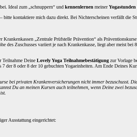
abei. Ideal zum „schnuppern“ und
kennenlernen
meiner
Yogastunden
bitte kontaktiere mich dazu direkt. Bei Nichterscheinen verfällt die St
 Krankenkassen „Zentrale Prüfstelle Prävention“ als Präventionskurse 
he des Zuschusses variiert je nach Krankenkasse, liegt aber meist bei
er Teilnahme Deine
Lovely Yoga Teilnahmebestätigung
zur Vorlage b
 7 der 8 oder 8 der 10 gebuchten Yogaeinheiten. Am Ende Deines Kurs
urse bei privaten Krankenversicherungen nicht immer bezuschusst. Di
kannst Du an meinen Kursen auch teilnehmen, wenn Deine zwei bezusch
st.
er Ausstattung eingerichtet: