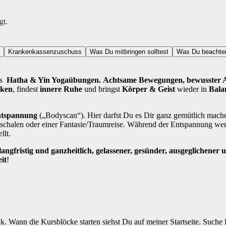
gt.
Krankenkassenzuschuss
Was Du mitbringen solltest
Was Du beachten
us
Hatha & Yin Yogaübungen.
A
chtsame Bewegungen, bewusster A
cken
, findest
innere Ruhe
und bringst
Körper & Geist
wieder in
Bala
entspannung
(„Bodyscan“). Hier darfst Du es Dir ganz gemütlich mache
chalen oder einer Fantasie/Traumreise. Während der Entspannung wer
llt.
ngfristig und ganzheitlich, gelassener, gesünder, ausgeglichener u
it
!
. Wann die Kursblöcke starten siehst Du auf meiner Startseite. Suche