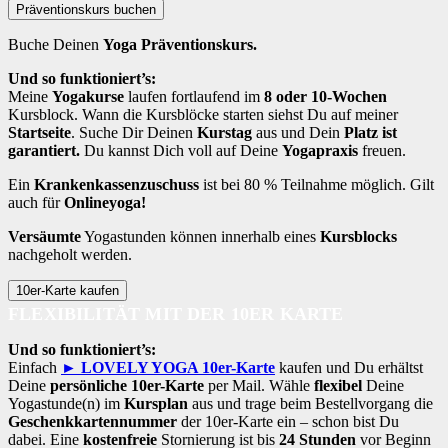
Präventionskurs buchen
Buche Deinen
Yoga Präventionskurs.
Und so funktioniert’s:
Meine
Yogakurse
laufen fortlaufend im
8 oder 10-Wochen
Kursblock. Wann die Kursblöcke starten siehst Du auf meiner
Startseite
. Suche Dir Deinen
Kurstag
aus und Dein
Platz ist
garantiert.
Du kannst Dich voll auf Deine
Yogapraxis
freuen.
Ein
Krankenkassenzuschuss
ist bei 80 % Teilnahme möglich. Gilt
auch für
Onlineyoga!
Versäumte
Yogastunden können innerhalb eines
Kursblocks
nachgeholt werden.
10er-Karte kaufen
FLEXIBILITÄT MIT DER 10ER KARTE
Und so funktioniert’s:
Einfach
► LOVELY YOGA 10er-Karte
kaufen und Du erhältst
Deine
persönliche 10er-Karte
per Mail. Wähle
flexibel
Deine
Yogastunde(n) im
Kursplan
aus und trage beim Bestellvorgang die
Geschenkkartennummer
der 10er-Karte ein – schon bist Du
dabei. Eine
kostenfreie
Stornierung ist bis
24 Stunden
vor Beginn