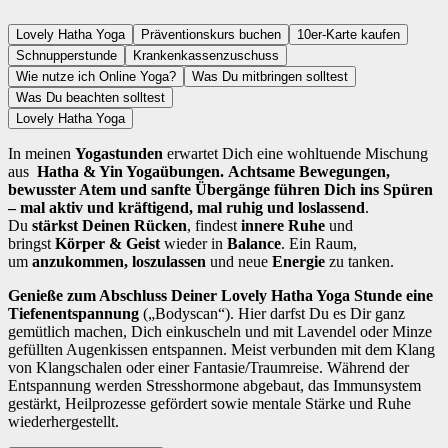
Lovely Hatha Yoga
Präventionskurs buchen
10er-Karte kaufen
Schnupperstunde
Krankenkassenzuschuss
Wie nutze ich Online Yoga?
Was Du mitbringen solltest
Was Du beachten solltest
Lovely Hatha Yoga
In meinen
Yogastunden
erwartet Dich eine wohltuende Mischung
aus
Hatha & Yin Yogaübungen.
A
chtsame Bewegungen,
bewusster Atem und sanfte Übergänge führen Dich ins Spüren
– mal aktiv und kräftigend, mal ruhig und loslassend
.
Du
stärkst Deinen Rücken
, findest
innere Ruhe
und
bringst
Körper & Geist
wieder in
Balance
. Ein Raum,
um
anzukommen, loszulassen
und neue
Energie
zu tanken.
Genieße zum Abschluss Deiner Lovely Hatha Yoga Stunde eine
Tiefenentspannung
(„Bodyscan“). Hier darfst Du es Dir ganz
gemütlich machen, Dich einkuscheln und mit Lavendel oder Minze
gefüllten Augenkissen entspannen. Meist verbunden mit dem Klang
von Klangschalen oder einer Fantasie/Traumreise. Während der
Entspannung werden Stresshormone abgebaut, das Immunsystem
gestärkt, Heilprozesse gefördert sowie mentale Stärke und Ruhe
wiederhergestellt.