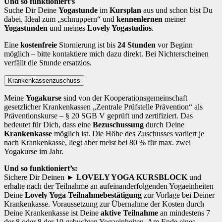
Und so funktioniert’s
Suche Dir Deine
Yogastunde
im
Kursplan
aus und schon bist Du
dabei. Ideal zum „schnuppern“ und
kennenlernen
meiner
Yogastunden
und meines
Lovely Yogastudios
.
Eine
kostenfreie
Stornierung ist bis
24 Stunden
vor Beginn
möglich – bitte kontaktiere mich dazu direkt. Bei Nichterscheinen
verfällt die Stunde ersatzlos.
Krankenkassenzuschuss
Meine
Yogakurse
sind von der Kooperationsgemeinschaft
gesetzlicher Krankenkassen „Zentrale Prüfstelle Prävention“ als
Präventionskurse – § 20 SGB V geprüft und zertifiziert. Das
bedeutet für Dich, dass eine
Bezuschussung
durch Deine
Krankenkasse
möglich ist. Die Höhe des Zuschusses variiert je
nach Krankenkasse, liegt aber meist bei 80 % für max. zwei
Yogakurse im Jahr.
Und so funktioniert’s:
Sichere Dir Deinen
► LOVELY YOGA KURSBLOCK
und
erhalte nach der Teilnahme an aufeinanderfolgenden Yogaeinheiten
Deine
Lovely Yoga Teilnahmebestätigung
zur Vorlage bei Deiner
Krankenkasse. Voraussetzung zur Übernahme der Kosten durch
Deine Krankenkasse ist Deine
aktive Teilnahme
an mindestens 7
der 8 oder 8 der 10 gebuchten Yogaeinheiten. Am Ende eines