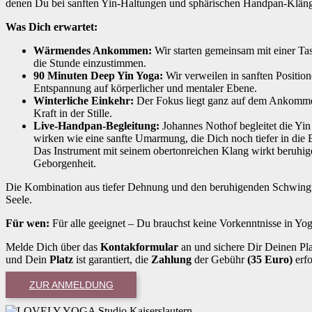
denen Du bei sanften Yin-Haltungen und sphärischen Handpan-Kläng
Was Dich erwartet:
Wärmendes Ankommen:
Wir starten gemeinsam mit einer Ta
die Stunde einzustimmen.
90 Minuten Deep Yin Yoga:
Wir verweilen in sanften Position
Entspannung auf körperlicher und mentaler Ebene.
Winterliche Einkehr:
Der Fokus liegt ganz auf dem Ankomme
Kraft in der Stille.
Live-Handpan-Begleitung:
Johannes Nothof begleitet die Yi
wirken wie eine sanfte Umarmung, die Dich noch tiefer in die 
Das Instrument mit seinem obertonreichen Klang wirkt beruhig
Geborgenheit.
Die Kombination aus tiefer Dehnung und den beruhigenden Schwingu
Seele.
Für wen:
Für alle geeignet – Du brauchst keine Vorkenntnisse in Yo
Melde Dich über das
Kontakformular
an und sichere Dir Deinen Pl
und Dein
Platz
ist garantiert, die
Zahlung
der Gebühr
(35 Euro)
erfo
ZUR ANMELDUNG