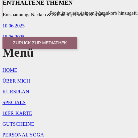
ENTHALTENE THEMEN
Produkt
wurde deinem Warenkorb hinzugefü
Entspannung
,
Nacken & Schultern
,
Rücken & Rumpf
10.06.2025
18.06.2025
ZURÜCK ZUR MEDIATHEK
Menü
HOME
ÜBER MICH
KURSPLAN
SPECIALS
10ER-KARTE
GUTSCHEINE
PERSONAL YOGA