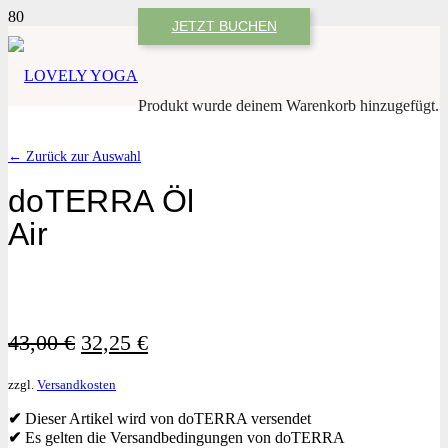
JETZT BUCHEN
Produkt
wurde deinem Warenkorb hinzugefügt.
← Zurück zur Auswahl
doTERRA Öl
Air
Ursprünglicher
Aktueller
43,00
€
32,25
€
Preis
Preis
zzgl.
Versandkosten
war:
ist:
43,00 €
32,25 €.
✔
Dieser Artikel wird von doTERRA versendet
✔
Es gelten die Versandbedingungen von doTERRA