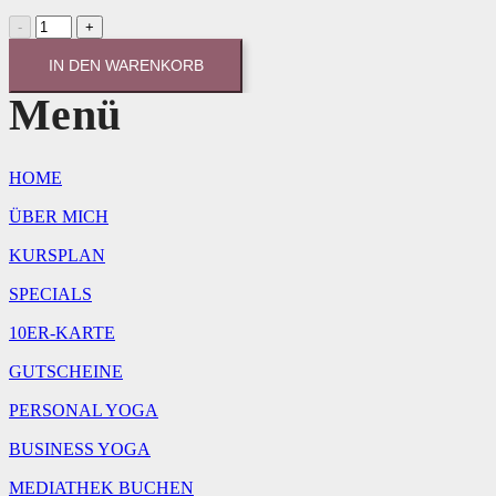
EINZELBUCHUNG
-
Mo,
IN DEN WARENKORB
22.09.25
Menü
|
18:30
Uhr
Menge
HOME
ÜBER MICH
KURSPLAN
SPECIALS
10ER-KARTE
GUTSCHEINE
PERSONAL YOGA
BUSINESS YOGA
MEDIATHEK BUCHEN