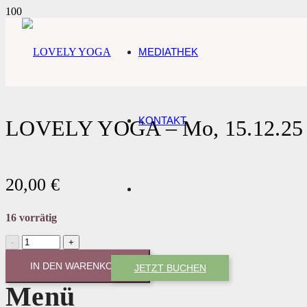
MEDIATHEK
KONTAKT
LOVELY YOGA – Mo, 15.12.25 |
20,00
€
16 vorrätig
LOVELY
YOGA
-
IN DEN WARENKORB
JETZT BUCHEN
Mo,
Menü
15.12.25
|