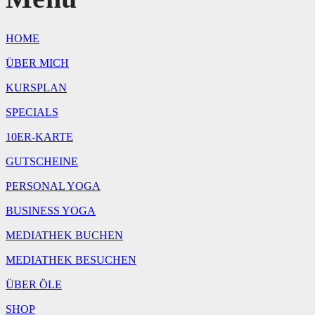
|
10:00
Uhr
HOME
Menge
ÜBER MICH
KURSPLAN
SPECIALS
10ER-KARTE
GUTSCHEINE
PERSONAL YOGA
BUSINESS YOGA
MEDIATHEK BUCHEN
MEDIATHEK BESUCHEN
ÜBER ÖLE
SHOP