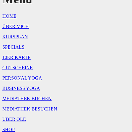
|
10:00
Uhr
HOME
Menge
ÜBER MICH
KURSPLAN
SPECIALS
10ER-KARTE
GUTSCHEINE
PERSONAL YOGA
BUSINESS YOGA
MEDIATHEK BUCHEN
MEDIATHEK BESUCHEN
ÜBER ÖLE
SHOP