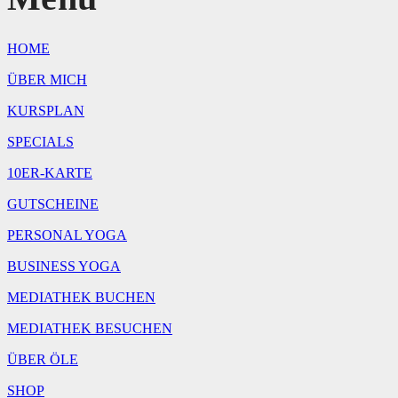
|
18:30
Uhr
HOME
Menge
ÜBER MICH
KURSPLAN
SPECIALS
10ER-KARTE
GUTSCHEINE
PERSONAL YOGA
BUSINESS YOGA
MEDIATHEK BUCHEN
MEDIATHEK BESUCHEN
ÜBER ÖLE
SHOP