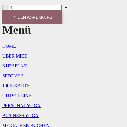
PRÄVENTIONSKURS
MITTWOCH
Menge
IN DEN WARENKORB
Menü
HOME
ÜBER MICH
KURSPLAN
SPECIALS
10ER-KARTE
GUTSCHEINE
PERSONAL YOGA
BUSINESS YOGA
MEDIATHEK BUCHEN