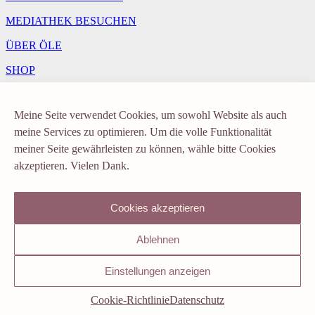
MEDIATHEK BESUCHEN
ÜBER ÖLE
SHOP
KONTAKT
Meine Seite verwendet Cookies, um sowohl Website als auch
Newsletter
meine Services zu optimieren. Um die volle Funktionalität
meiner Seite gewährleisten zu können, wähle bitte Cookies
akzeptieren. Vielen Dank.
Vorname
Email
Ich akzeptiere die Datenschutzerklärung.
Cookies akzeptieren
Ablehnen
© LOVELY YOGA by Susi Stricker. Alle Rechte vorbehalten.
Einstellungen anzeigen
Impressum
|
Datenschutz
|
Cookie-Richtlinie
Cookie-Richtlinie
Datenschutz