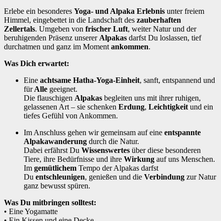
Erlebe ein besonderes
Yoga- und Alpaka Erlebnis
unter freiem
Himmel, eingebettet in die Landschaft des
zauberhaften
Zellertals
.
Umgeben von
frischer Luft
, weiter Natur und der
beruhigenden Präsenz unserer
Alpakas
darfst Du loslassen, tief
durchatmen und ganz im Moment
ankommen
.
Was Dich erwartet:
Eine
achtsame Hatha-Yoga-Einheit
, sanft, entspannend und
für
Alle
geeignet.
Die flauschigen
Alpakas
begleiten uns mit ihrer ruhigen,
gelassenen Art – sie schenken
Erdung
,
Leichtigkeit
und ein
tiefes Gefühl von Ankommen.
Im Anschluss gehen wir gemeinsam auf eine
entspannte
Alpakawanderung
durch die Natur.
Dabei erfährst Du
Wissenswertes
über diese besonderen
Tiere, ihre Bedürfnisse und ihre
Wirkung
auf uns Menschen.
Im
gemütlichem
Tempo der Alpakas darfst
Du
entschleunigen
, genießen und die
Verbindung
zur Natur
ganz bewusst spüren.
Was Du mitbringen solltest:
• Eine Yogamatte
• Ein Kissen und eine Decke