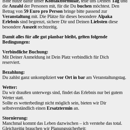
Bitte nutze dafür unser
Kontaktformular,
teile uns Deinen
Tag
und
die
Anzahl
der Personen mit, für die Du
buchen
möchtest. Den
Betrag von
59 Euro pro Person
bringe bitte passend zur
Veranstaltung
mit. Die Plätze für dieses besondere
Alpaka
Erlebnis
sind begrenzt, sichere Dir und Deinen
Liebsten
diese
besondere
Auszeit
rechtzeitig.
Damit alles für alle gut planbar bleibt, gelten folgende
Bedingungen:
Verbindliche Buchung:
Mit Deiner Anmeldung ist Dein Platz verbindlich für Dich
reserviert.
Bezahlung:
Du zahlst ganz unkompliziert
vor Ort in bar
am Veranstaltungstag.
Wetter:
Da wir draußen unterwegs sind, findet das Erlebnis nur bei gutem
Wetter statt.
Sollte es wetterbedingt nicht möglich sein, bieten wir Dir
selbstverständlich einen
Ersatztermin
an.
Stornierung:
Manchmal kommt das Leben dazwischen – ich verstehe das total.
Gleichzeitig brauchen wir Planungssicherheit: