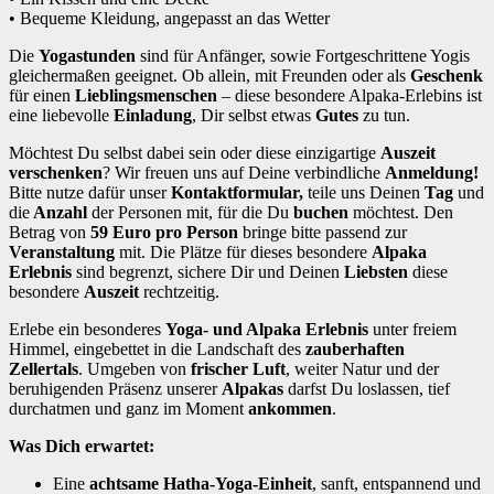
• Bequeme Kleidung, angepasst an das Wetter
Die
Yogastunden
sind für Anfänger, sowie Fortgeschrittene Yogis
gleichermaßen geeignet. Ob allein, mit Freunden oder als
Geschenk
für einen
Lieblingsmenschen
– diese besondere Alpaka-Erlebins ist
eine liebevolle
Einladung
, Dir selbst etwas
Gutes
zu tun.
Möchtest Du selbst dabei sein oder diese einzigartige
Auszeit
verschenken
? Wir freuen uns auf Deine verbindliche
Anmeldung!
Bitte nutze dafür unser
Kontaktformular,
teile uns Deinen
Tag
und
die
Anzahl
der Personen mit, für die Du
buchen
möchtest. Den
Betrag von
59 Euro pro Person
bringe bitte passend zur
Veranstaltung
mit. Die Plätze für dieses besondere
Alpaka
Erlebnis
sind begrenzt, sichere Dir und Deinen
Liebsten
diese
besondere
Auszeit
rechtzeitig.
Erlebe ein besonderes
Yoga- und Alpaka Erlebnis
unter freiem
Himmel, eingebettet in die Landschaft des
zauberhaften
Zellertals
.
Umgeben von
frischer Luft
, weiter Natur und der
beruhigenden Präsenz unserer
Alpakas
darfst Du loslassen, tief
durchatmen und ganz im Moment
ankommen
.
Was Dich erwartet:
Eine
achtsame Hatha-Yoga-Einheit
, sanft, entspannend und