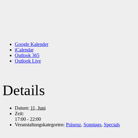
Google Kalender
iCalendar
Outlook 365
Outlook Live
Details
Datum:
11. Juni
Zeit:
17:00 - 22:00
Veranstaltungskategorien:
Präsenz
,
Sonntags
,
Specials