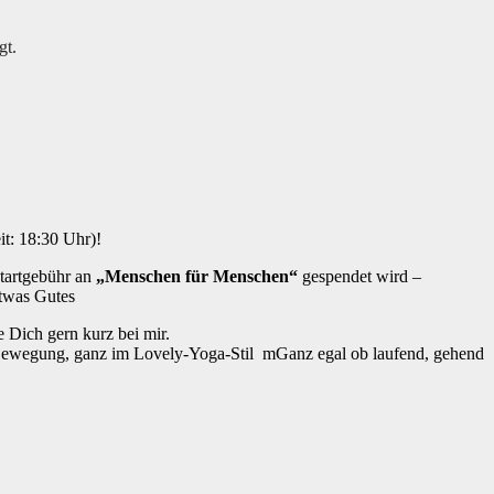
gt.
it: 18:30 Uhr)!
Startgebühr an
„Menschen für Menschen“
gespendet wird –
etwas Gutes
e Dich gern kurz bei mir.
Bewegung, ganz im Lovely-Yoga-Stil
mGanz egal ob laufend, gehend