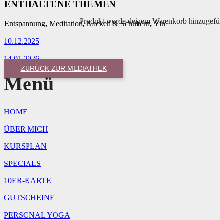
ENTHALTENE THEMEN
Produkt
wurde deinem Warenkorb hinzugefü
Entspannung
,
Meditation
,
Nacken & Schultern
,
Yin
10.12.2025
14.01.2026
ZURÜCK ZUR MEDIATHEK
Menü
HOME
ÜBER MICH
KURSPLAN
SPECIALS
10ER-KARTE
GUTSCHEINE
PERSONAL YOGA